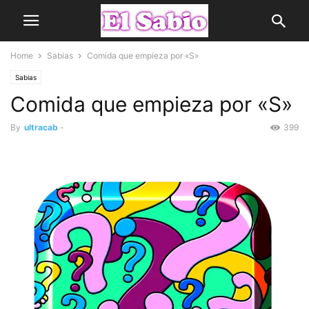
Home
Sabias
Comida que empieza por «S»
Sabias
Comida que empieza por «S»
By
ultracab
-
399