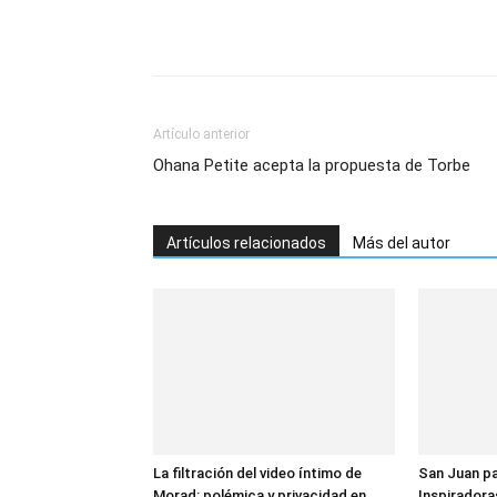
Artículo anterior
Ohana Petite acepta la propuesta de Torbe
Artículos relacionados
Más del autor
La filtración del video íntimo de
San Juan pa
Morad: polémica y privacidad en
Inspiradora