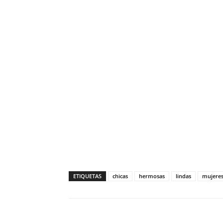
ETIQUETAS
chicas
hermosas
lindas
mujere