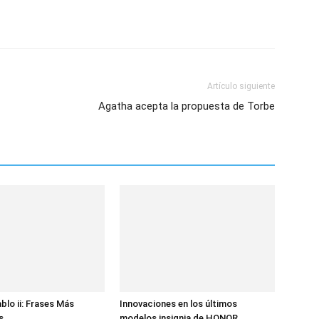
Artículo siguiente
Agatha acepta la propuesta de Torbe
blo ii: Frases Más
Innovaciones en los últimos
s
modelos insignia de HONOR