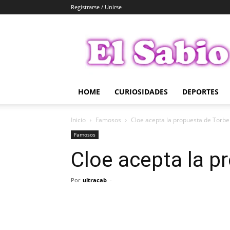
Registrarse / Unirse
El
Sabio
HOME
CURIOSIDADES
DEPORTES
Inicio
Famosos
Cloe acepta la propuesta de Torbe
Famosos
Cloe acepta la p
Por
ultracab
-