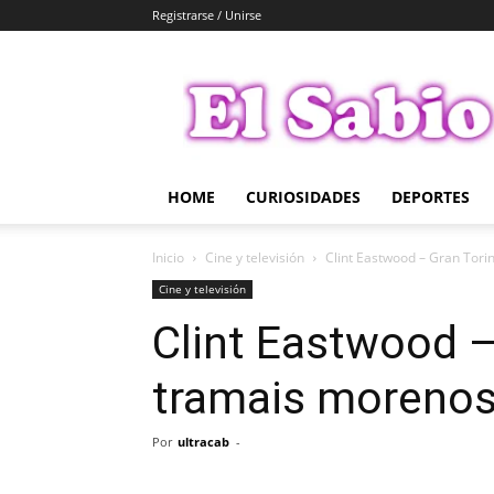
Registrarse / Unirse
El
Sabio
HOME
CURIOSIDADES
DEPORTES
Inicio
Cine y televisión
Clint Eastwood – Gran Tori
Cine y televisión
Clint Eastwood –
tramais moreno
Por
ultracab
-