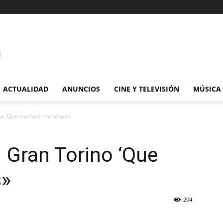
ACTUALIDAD
ANUNCIOS
CINE Y TELEVISIÓN
MÚSICA
no ‘Que tramais morenos»
 Gran Torino ‘Que
s»
204