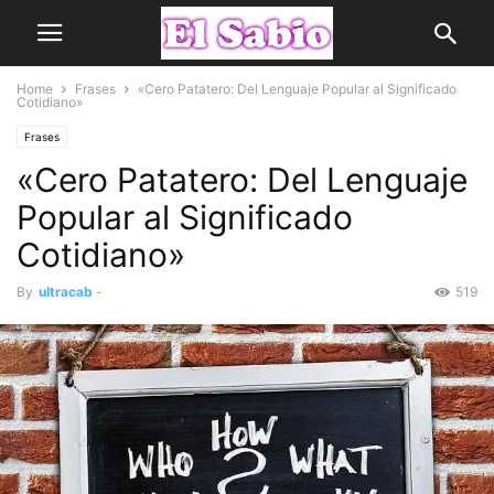
Home
Frases
«Cero Patatero: Del Lenguaje Popular al Significado
Cotidiano»
Frases
«Cero Patatero: Del Lenguaje
Popular al Significado
Cotidiano»
By
ultracab
-
519