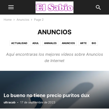
Home
Anuncios
Page 2
ANUNCIOS
ACTUALIDAD
ADUL
ANIMALES
ANUNCIOS
ARTE
BIO
CHICAS
CINE Y TELEVISIÓN
CLÁSICOS
COMPRAS
Aquí encontraras los mejores vídeos sobre Anuncios
CURIOSIDADES
DEPORTES
FAILS
FAMOSOS
FRASES
FRIKIS
de Internet
GASTRONOMÍA
HUMOR
LUGARES
MEMES
MOTOR
MÚSICA
NOTICIAS
PALABRAS QUE EMPIEZAN
PRODUCTOS
QUESTION
SABIAS
SIN CATEGORÍA
TECNOLOGÍA
VIAJES Y EVENTOS
Lo bueno no tiene precio puritos dux
ultracab
-
17 de septiembre de 2023