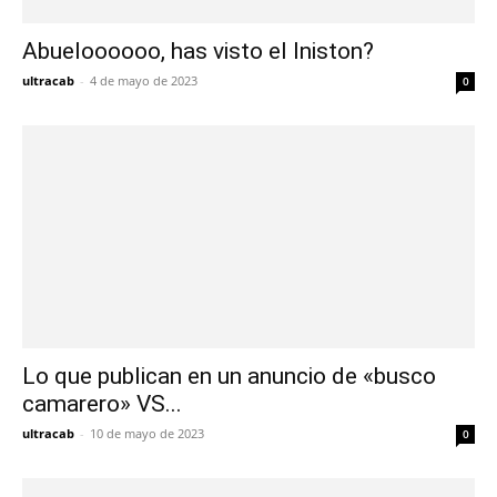
Abueloooooo, has visto el Iniston?
ultracab
-
4 de mayo de 2023
0
Lo que publican en un anuncio de «busco
camarero» VS...
ultracab
-
10 de mayo de 2023
0