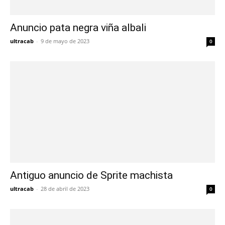
Anuncio pata negra viña albali
ultracab
-
9 de mayo de 2023
0
Antiguo anuncio de Sprite machista
ultracab
-
28 de abril de 2023
0