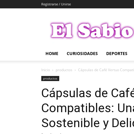
Registrarse / Unirse
El
Sabio
HOME
CURIOSIDADES
DEPORTES
Inicio
productos
Cápsulas de Café Vertuo Compatib
productos
Cápsulas de Caf
Compatibles: Una
Sostenible y Deli