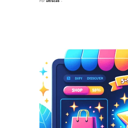
Por
ultracab
-