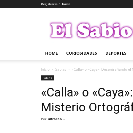
Registrarse / Unirse
El
Sabio
HOME
CURIOSIDADES
DEPORTES
Inicio
Sabias
«Calla» o «Caya»: Desentrañando el 
Sabias
«Calla» o «Caya»
Misterio Ortográ
Por
ultracab
-