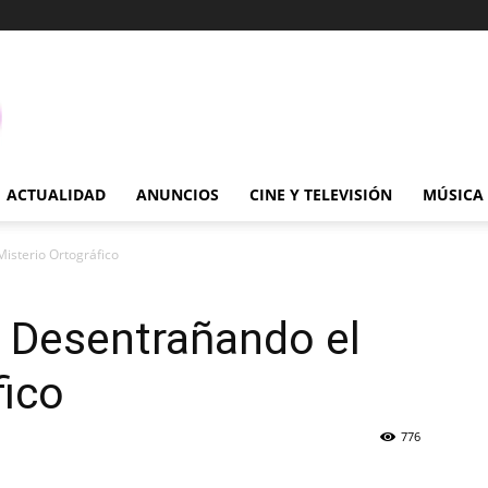
ACTUALIDAD
ANUNCIOS
CINE Y TELEVISIÓN
MÚSICA
Misterio Ortográfico
: Desentrañando el
fico
776