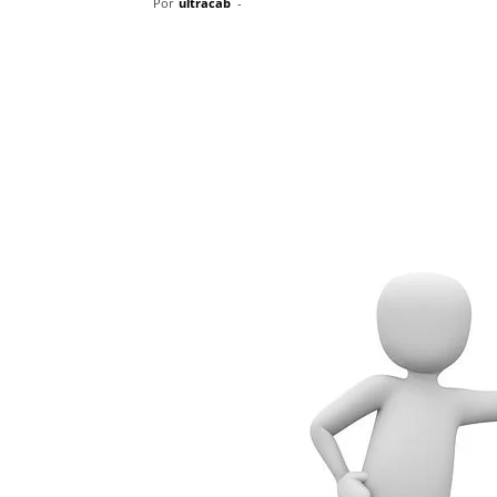
Por
ultracab
-