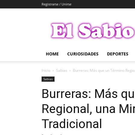
Registrarse / Unirse
El
Sabio
HOME
CURIOSIDADES
DEPORTES
Inicio
Sabias
Burreras: Más que un Término Regiona
Sabias
Burreras: Más q
Regional, una Mir
Tradicional