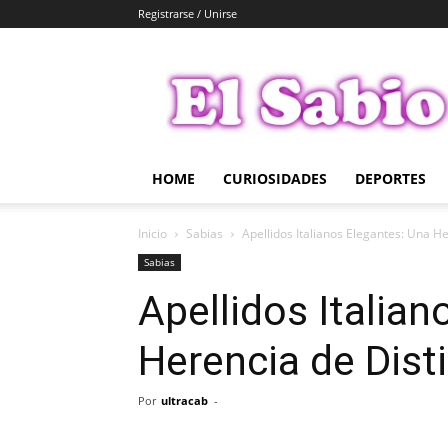
Registrarse / Unirse
El
Sabio
HOME
CURIOSIDADES
DEPORTES
Inicio
Sabias
Apellidos Italianos Elegantes: Una He
Sabias
Apellidos Italia
Herencia de Disti
Por
ultracab
-