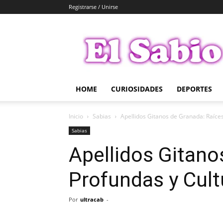
Registrarse / Unirse
El
Sabio
HOME
CURIOSIDADES
DEPORTES
Inicio
Sabias
Apellidos Gitanos de Granada: Raíce
Sabias
Apellidos Gitano
Profundas y Cult
Por
ultracab
-