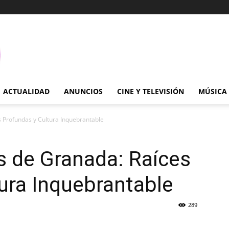
ACTUALIDAD
ANUNCIOS
CINE Y TELEVISIÓN
MÚSICA
s Profundas y Cultura Inquebrantable
s de Granada: Raíces
ura Inquebrantable
289