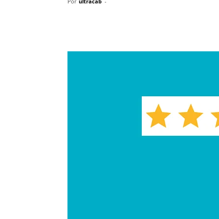
Por
ultracab
-