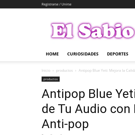
Registrarse / Unirse
El
Sabio
HOME
CURIOSIDADES
DEPORTES
Inicio
productos
Antipop Blue Yeti: Mejora la Calid
productos
Antipop Blue Yeti
de Tu Audio con P
Anti-pop