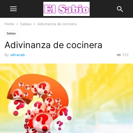
Home
Sabias
Adivinanza de cocinera
Sabias
Adivinanza de cocinera
By
ultracab
-
312