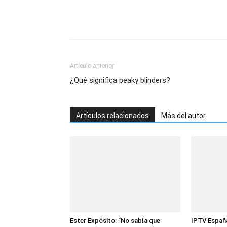
Artículo anterior
¿Qué significa peaky blinders?
Artículos relacionados
Más del autor
Ester Expósito: “No sabía que
IPTV España