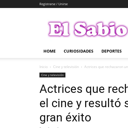
Registrarse / Unirse
El
Sabio
HOME
CURIOSIDADES
DEPORTES
Inicio
Cine y televisión
Actrices que rechazaron un p
Cine y televisión
Actrices que rec
el cine y resultó 
gran éxito