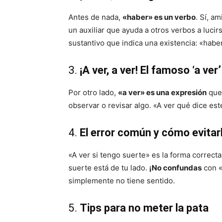
Antes de nada,
«haber» es un verbo
. Sí, a
un auxiliar que ayuda a otros verbos a luc
sustantivo que indica una existencia: «haber
3.
¡A ver, a ver! El famoso ‘a ver’
Por otro lado,
«a ver» es una expresión
que 
observar o revisar algo. «A ver qué dice es
4.
El error común y cómo evitar
«A ver si tengo suerte» es la forma correct
suerte está de tu lado.
¡No confundas
con «
simplemente no tiene sentido.
5.
Tips para no meter la pata