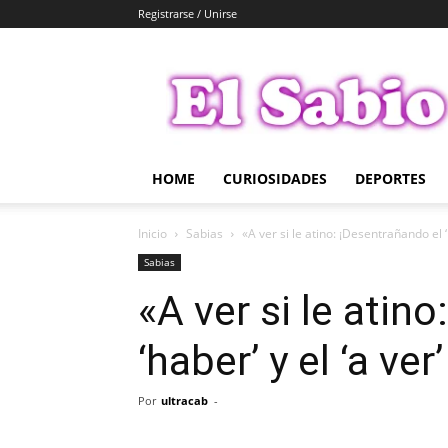
Registrarse / Unirse
El
Sabio
HOME
CURIOSIDADES
DEPORTES
Inicio
Sabias
«A ver si le atino: ¡Desentrañando el ‘ha
Sabias
«A ver si le atin
‘haber’ y el ‘a ve
Por
ultracab
-