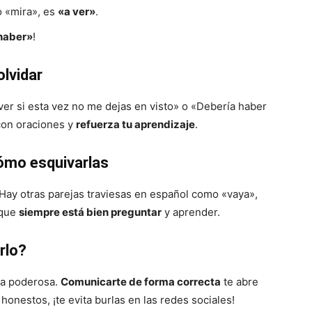
o «mira», es
«a ver»
.
haber»
!
lvidar
 ver si esta vez no me dejas en visto» o «Debería haber
con oraciones y
refuerza tu aprendizaje
.
cómo esquivarlas
 Hay otras parejas traviesas en español como «vaya»,
 que
siempre está bien preguntar
y aprender.
rlo?
ta poderosa.
Comunicarte de forma correcta
te abre
honestos, ¡te evita burlas en las redes sociales!