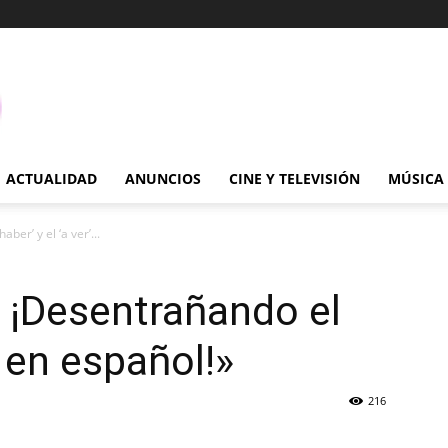
ACTUALIDAD
ANUNCIOS
CINE Y TELEVISIÓN
MÚSICA
ber’ y el ‘a ver’...
o: ¡Desentrañando el
r’ en español!»
216