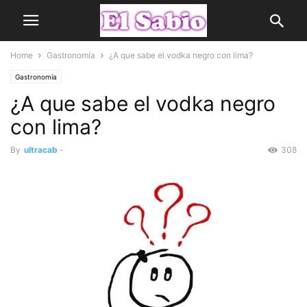
Home
Gastronomía
¿A que sabe el vodka negro con lima?
Gastronomía
¿A que sabe el vodka negro
con lima?
By
ultracab
-
308