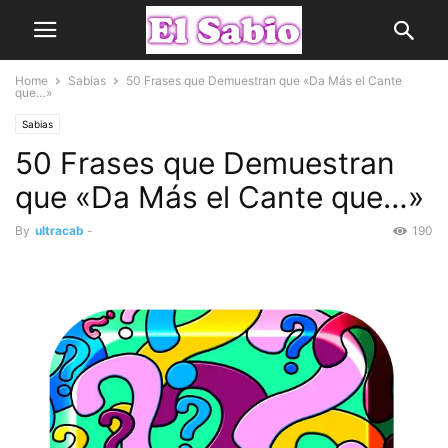
Home
Sabias
50 Frases que Demuestran que «Da Más el Cante
que…»
Sabias
50 Frases que Demuestran
que «Da Más el Cante que…»
By
ultracab
-
190