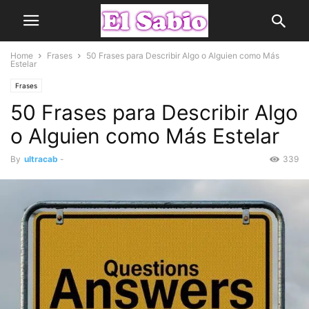
Home
Frases
50 Frases para Describir Algo o Alguien como Más
Estelar
Frases
50 Frases para Describir Algo
o Alguien como Más Estelar
By
ultracab
-
339