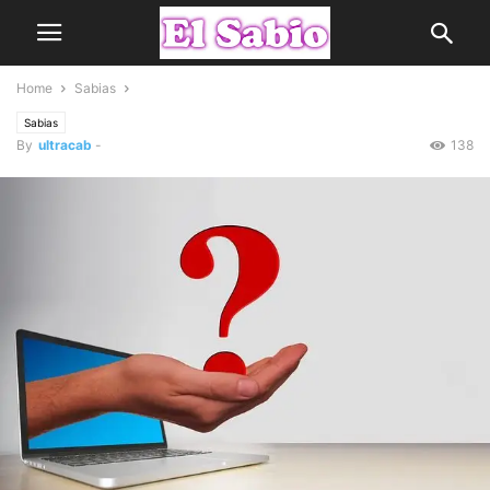
Home
Sabias
Sabias
By
ultracab
-
138