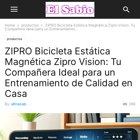
Home
productos
ZIPRO Bicicleta Estática Magnética Zipro Vision: Tu
Compañera Ideal para un Entrenamiento...
productos
ZIPRO Bicicleta Estática
Magnética Zipro Vision: Tu
Compañera Ideal para un
Entrenamiento de Calidad en
Casa
By
ultracab
-
266