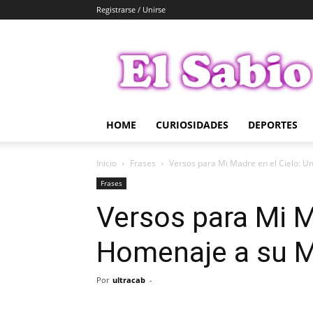
Registrarse / Unirse
El
Sabio
HOME
CURIOSIDADES
DEPORTES
Inicio
Frases
Versos para Mi Madre en el Cielo: U
Frases
Versos para Mi M
Homenaje a su M
Por
ultracab
-