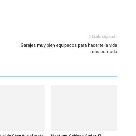
Artículo siguiente
Garajes muy bien equipados para hacerte la vida
más comoda
dial de Shen Yun afronta
Mentiras, Cables y Sudor: El