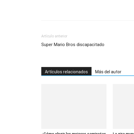
Artículo anterior
Super Mario Bros discapacitado
Artículos relacionados
Más del autor
¿Cómo elegir las mejores camisetas
La gira mun