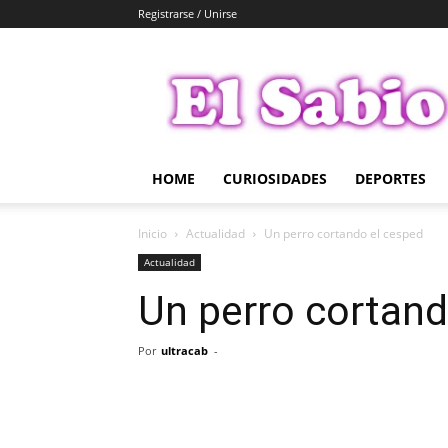
Registrarse / Unirse
El
Sabio
HOME
CURIOSIDADES
DEPORTES
Inicio
Actualidad
Un perro cortando el cesped
Actualidad
Un perro cortand
Por
ultracab
-