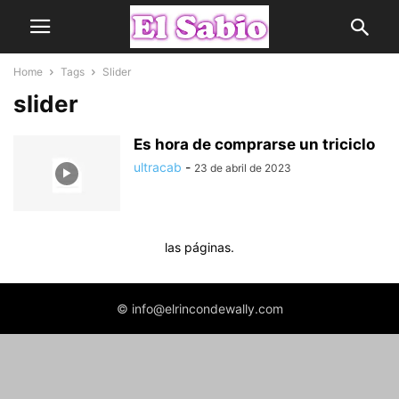
Home
Tags
Slider
slider
Es hora de comprarse un triciclo
ultracab
-
23 de abril de 2023
las páginas.
© info@elrincondewally.com