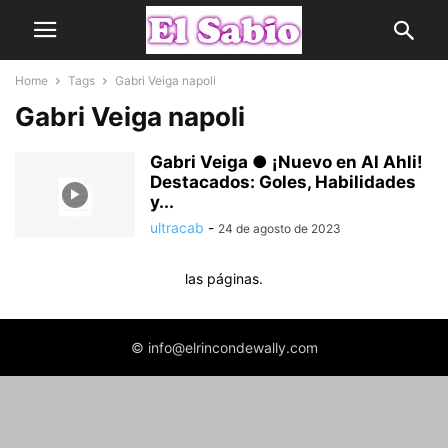
Home
Tags
Gabri Veiga napoli
Gabri Veiga napoli
Gabri Veiga ● ¡Nuevo en Al Ahli!
Destacados: Goles, Habilidades
y...
ultracab
-
24 de agosto de 2023
las páginas.
© info@elrincondewally.com