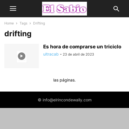
Home
Tags
Drifting
drifting
Es hora de comprarse un triciclo
ultracab
-
23 de abril de 2023
las páginas.
© info@elrincondewally.com