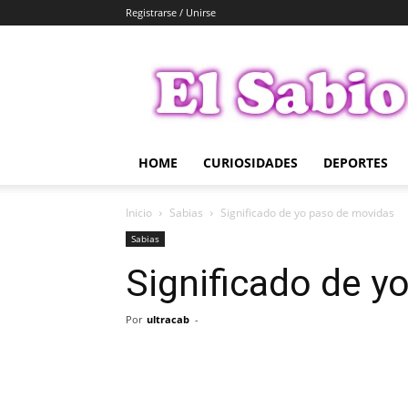
Registrarse / Unirse
El
Sabio
HOME
CURIOSIDADES
DEPORTES
Inicio
Sabias
Significado de yo paso de movidas
Sabias
Significado de y
Por
ultracab
-