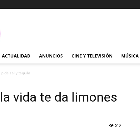
ACTUALIDAD
ANUNCIOS
CINE Y TELEVISIÓN
MÚSICA
 pide sal y tequila
 la vida te da limones
510