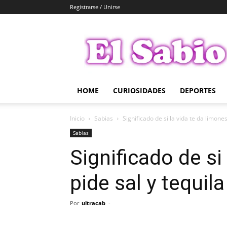
Registrarse / Unirse
El
Sabio
HOME
CURIOSIDADES
DEPORTES
Inicio
Sabias
Significado de si la vida te da limones
Sabias
Significado de si
pide sal y tequila
Por
ultracab
-