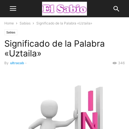
Home
Sabias
Significado de la Palabra «Uztaila»
Sabias
Significado de la Palabra
«Uztaila»
By
ultracab
-
346