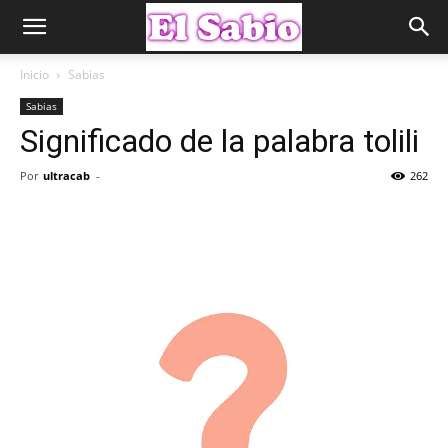
Inicio
Sabias
Sabias
Significado de la palabra tolili
Por
ultracab
-
262