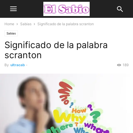
Home
Sabias
Significado de la palabra scranton
Sabias
Significado de la palabra
scranton
By
ultracab
-
189