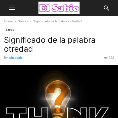
Home
Sabias
Significado de la palabra otredad
Sabias
Significado de la palabra
otredad
By
ultracab
-
192