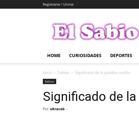
Registrarse / Unirse
El
Sabio
HOME
CURIOSIDADES
DEPORTES
Inicio
Sabias
Significado de la palabra neofito
Sabias
Significado de la
Por
ultracab
-