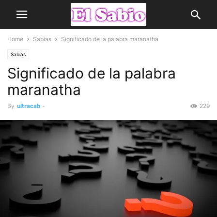
Home
Sabias
Significado de la palabra maranatha
Sabias
Significado de la palabra
maranatha
By
ultracab
-
229