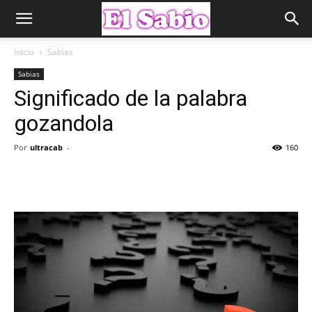
Inicio
Sabias
Sabias
Significado de la palabra
gozandola
Por
ultracab
-
160