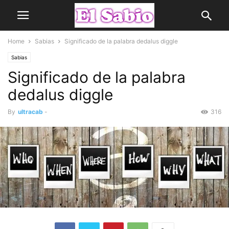
Home
Sabias
Significado de la palabra dedalus diggle
Sabias
Significado de la palabra
dedalus diggle
By
ultracab
-
316