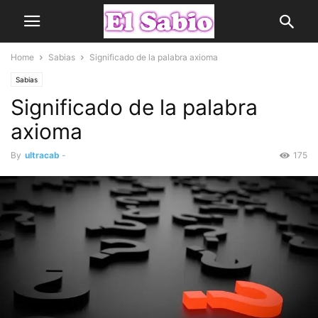
Home
Sabias
Significado de la palabra axioma
Sabias
Significado de la palabra
axioma
By
ultracab
-
175