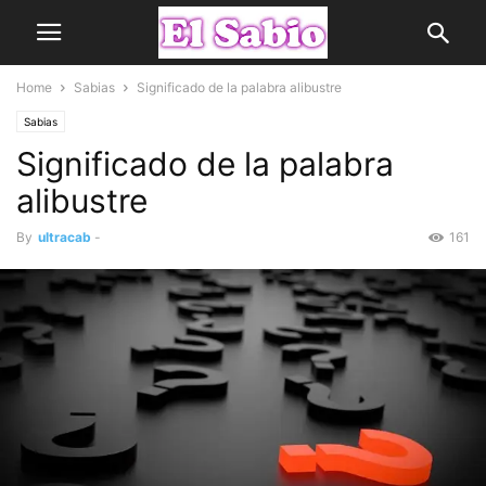
Home
Sabias
Significado de la palabra alibustre
Sabias
Significado de la palabra
alibustre
By
ultracab
-
161