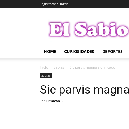
Registrarse / Unirse
El
Sabio
HOME
CURIOSIDADES
DEPORTES
Inicio
Sabias
Sic parvis magna significado
Sabias
Sic parvis magna
Por
ultracab
-