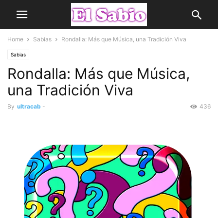
Home
Sabias
Rondalla: Más que Música, una Tradición Viva
Sabias
Rondalla: Más que Música,
una Tradición Viva
By
ultracab
-
436