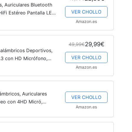
s, Auriculares Bluetooth
VER CHOLLO
iFi Estéreo Pantalla LED,
riculares,13 mm
Amazon.es
7...
29,99€
49,99€
nalámbricos Deportivos,
VER CHOLLO
5.3 con HD Micrófono,
e Reproducción, Pantalla
Amazon.es
ámbricos, Auriculares
VER CHOLLO
éreo con 4HD Micró,
Amazon.es
antalla LED Cascos
til,...