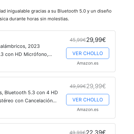
ad inigualable gracias a su Bluetooth 5.0 y un diseño
ica durante horas sin molestias.
29,99€
45,99€
nalámbricos, 2023
VER CHOLLO
5.3 con HD Micrófono,
uetooth con Potentes
Amazon.es
nido...
29,99€
49,99€
os, Bluetooth 5.3 con 4 HD
VER CHOLLO
stéreo con Cancelación
 LED,42 Horas de
Amazon.es
22,39€
49,99€