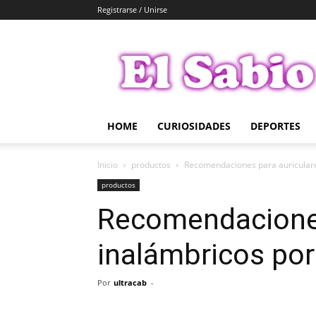
Registrarse / Unirse
El
Sabio
HOME
CURIOSIDADES
DEPORTES
Inicio
productos
Recomendaciones para auricular
productos
Recomendaciones
inalámbricos po
Por
ultracab
-