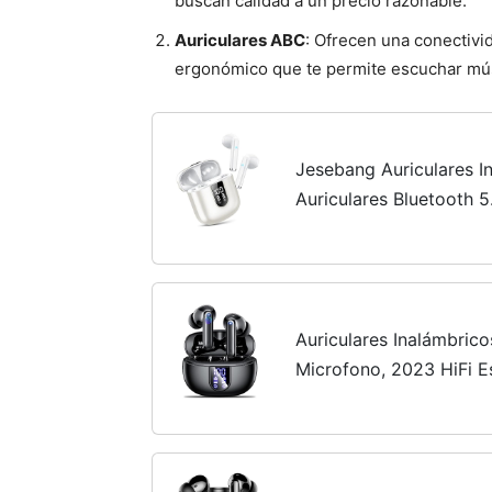
buscan calidad a un precio razonable.
Auriculares ABC
: Ofrecen una conectivid
ergonómico que te permite escuchar mús
Jesebang Auriculares I
Auriculares Bluetooth 
Cascos Inalambricos Bl
Altavoces de 13 mm, So
Auriculares Inalámbric
Microfono, 2023 HiFi E
de Ruido ENC, Pantalla
Reproducción,IPX7