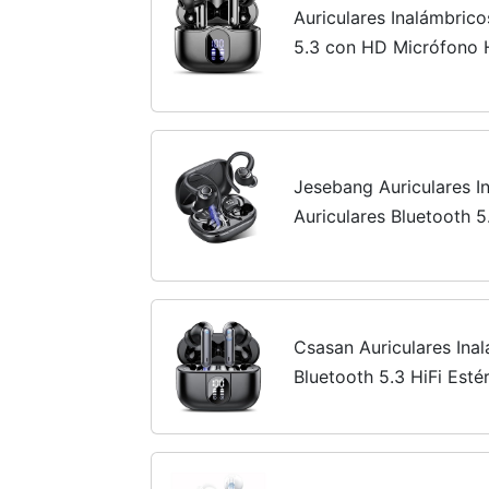
Auriculares Inalámbrico
5.3 con HD Micrófono H
Reducción de Ruido Au
Controlador dinámico,IP
Jesebang Auriculares I
Auriculares Bluetooth 
Sonido Premium, 40H d
LED, Cómodos de...
Csasan Auriculares Inal
Bluetooth 5.3 HiFi Est
Reproducción de 40H P
Inalambricos, Control Tác