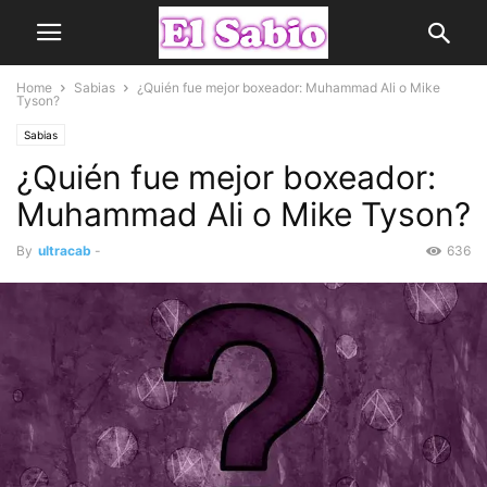
Home
Sabias
¿Quién fue mejor boxeador: Muhammad Ali o Mike
Tyson?
Sabias
¿Quién fue mejor boxeador:
Muhammad Ali o Mike Tyson?
By
ultracab
-
636