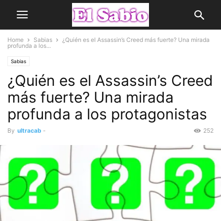
Home
Sabias
¿Quién es el Assassin’s Creed más fuerte? Una mirada
profunda a los...
Sabias
¿Quién es el Assassin’s Creed
más fuerte? Una mirada
profunda a los protagonistas
By
ultracab
-
252