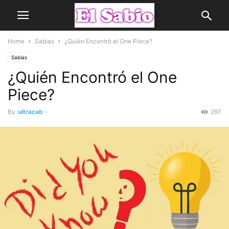
Home
Sabias
¿Quién Encontró el One Piece?
Sabias
¿Quién Encontró el One
Piece?
By
ultracab
-
297