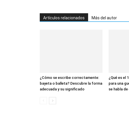
Artículos relacionados
Más del autor
¿Cómo se escribe correctamente:
¿Qué es el 1
bayeta o balleta? Descubre la forma
para una gu
adecuada y su significado
se habla de 