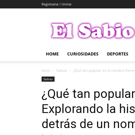
Registrarse / Unirse
El
Sabio
HOME
CURIOSIDADES
DEPORTES
Inicio
Sabias
¿Qué tan popular es el nombre Karen? 
Sabias
¿Qué tan popular
Explorando la his
detrás de un no