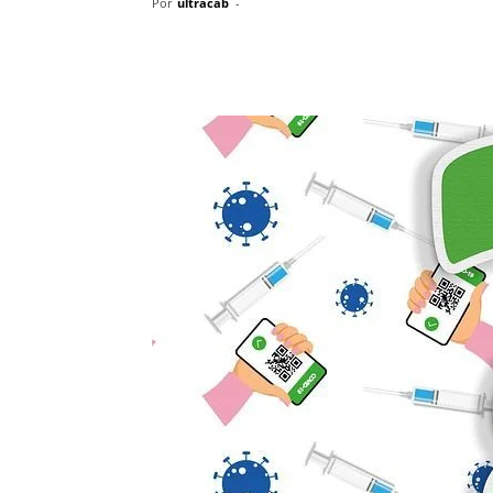
Por
ultracab
-