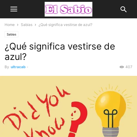
Home
Sabias
¿Qué significa vestirse de azul?
Sabias
¿Qué significa vestirse de
azul?
By
ultracab
-
407