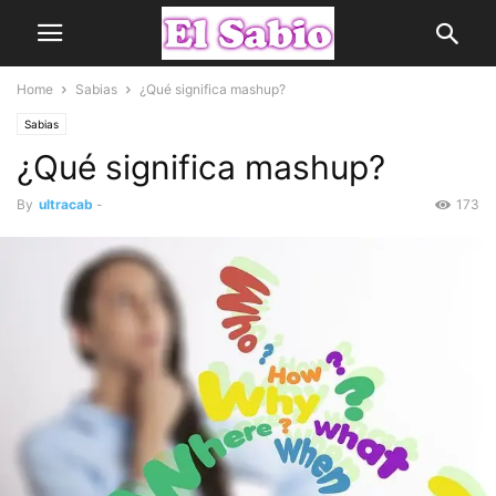
Home
Sabias
¿Qué significa mashup?
Sabias
¿Qué significa mashup?
By
ultracab
-
173