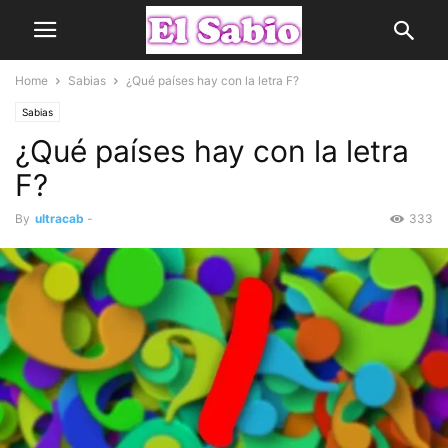
Home
Sabias
¿Qué países hay con la letra F?
Sabias
¿Qué países hay con la letra
F?
By
ultracab
-
333