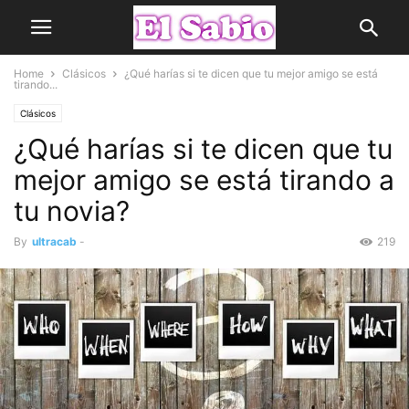
Home
Clásicos
¿Qué harías si te dicen que tu mejor amigo se está
tirando...
Clásicos
¿Qué harías si te dicen que tu
mejor amigo se está tirando a
tu novia?
By
ultracab
-
219