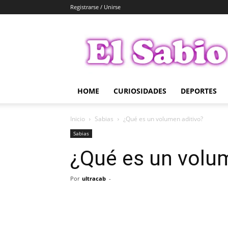
Registrarse / Unirse
El
Sabio
HOME
CURIOSIDADES
DEPORTES
Inicio
Sabias
¿Qué es un volumen aditivo?
Sabias
¿Qué es un volum
Por
ultracab
-