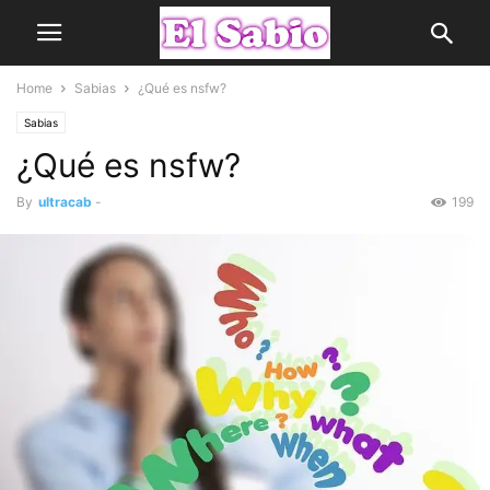
Home
Sabias
¿Qué es nsfw?
Sabias
¿Qué es nsfw?
By
ultracab
-
199